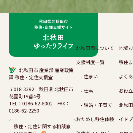
北秋田市について
地域
支援制度一覧
移住
北秋田市 産業部 産業政策
住まい
よく
課 移住・定住支援室
〒018-3392 秋田県 北秋田市
仕事
お役
花園町19番4号
TEL：
0186-62-8002
FAX：
結婚・子育て
北秋
0186-62-2250
おためし移住体験
イド
移住・定住に関する相談窓